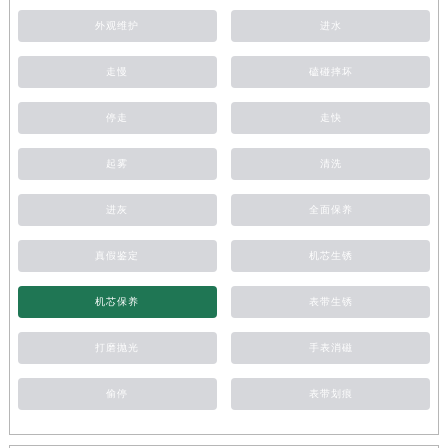
外观维护
进水
走慢
磕碰摔坏
停走
走快
起雾
清洗
进灰
全面保养
真假鉴定
机芯生锈
机芯保养
表带生锈
打磨抛光
手表消磁
偷停
表带划痕