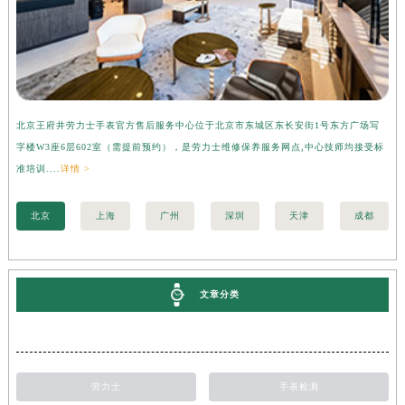
北京王府井劳力士手表官方售后服务中心位于北京市东城区东长安街1号东方广场写
上
字楼W3座6层602室（需提前预约），是劳力士维修保养服务网点,中心技师均接受标
心
准培训....
详情 >
受标
北京
上海
广州
深圳
天津
成都
文章分类
劳力士
手表检测