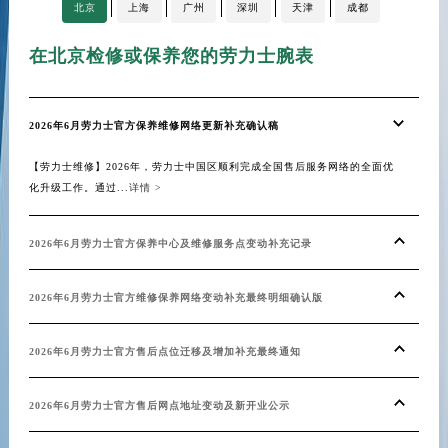
北京
上海
广州
深圳
天津
成都
在北京检修或保养您的劳力士腕表
在
2026年6月劳力士官方保养维修网络更新补充确认稿
上海
【劳力士维修】2026年，劳力士中国区顺利完成全国售后服务网络的全面优
【上
化升级工作。通过...
详情 >
高贵的
2026年6月劳力士官方保养中心及维修服务点变动补充记录
劳力
2026年6月劳力士官方维修保养网络变动补充最终明细确认版
巧解
2026年6月劳力士官方售后点位迁移及增加补充最终通知
探索
2026年6月劳力士官方售后网点地址变动及新开业公示
劳力