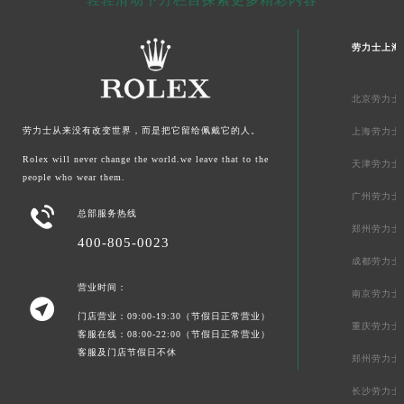
轻轻滑动下方栏目探索更多精彩内容
揭秘
劳力士上海
焕发
北京劳力士
劳力士
从来没有改变世界，而是把它留给佩戴它的人。
上海劳力士
Rolex will never change the world.we leave that to the
天津劳力士
people who wear them.
广州劳力士

总部服务热线
郑州劳力士
400-805-0023
成都劳力士
营业时间：
南京劳力士

门店营业：09:00-19:30（节假日正常营业）
重庆劳力士
客服在线：08:00-22:00（节假日正常营业）
客服及门店节假日不休
郑州劳力士
长沙劳力士