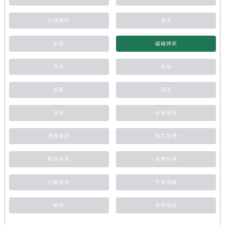
外观维护
进水
走慢
磕碰摔坏
停走
走快
起雾
清洗
进灰
全面保养
真假鉴定
机芯生锈
机芯保养
表带生锈
打磨抛光
手表消磁
偷停
表带划痕