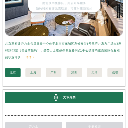
提前预约免排队，到店即享服务
预约时间有变无需取消，可随时重新预约
北京王府井劳力士售后服务中心位于北京市东城区东长安街1号王府井东方广场W3座
上
6层602室（需提前预约），是劳力士维修保养服务网点,中心技师均接受国际化标准
3
的职业培训....
详情 >
职业
北京
上海
广州
深圳
天津
成都
文章分类
劳力士
手表检测