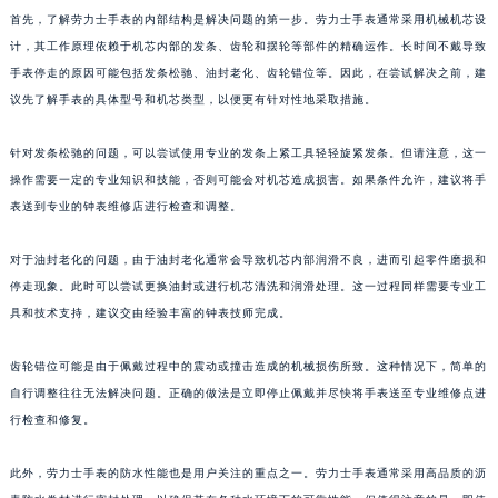
首先，了解劳力士手表的内部结构是解决问题的第一步。劳力士手表通常采用机械机芯设
计，其工作原理依赖于机芯内部的发条、齿轮和摆轮等部件的精确运作。长时间不戴导致
手表停走的原因可能包括发条松驰、油封老化、齿轮错位等。因此，在尝试解决之前，建
议先了解手表的具体型号和机芯类型，以便更有针对性地采取措施。
针对发条松驰的问题，可以尝试使用专业的发条上紧工具轻轻旋紧发条。但请注意，这一
操作需要一定的专业知识和技能，否则可能会对机芯造成损害。如果条件允许，建议将手
表送到专业的钟表维修店进行检查和调整。
对于油封老化的问题，由于油封老化通常会导致机芯内部润滑不良，进而引起零件磨损和
停走现象。此时可以尝试更换油封或进行机芯清洗和润滑处理。这一过程同样需要专业工
具和技术支持，建议交由经验丰富的钟表技师完成。
齿轮错位可能是由于佩戴过程中的震动或撞击造成的机械损伤所致。这种情况下，简单的
自行调整往往无法解决问题。正确的做法是立即停止佩戴并尽快将手表送至专业维修点进
行检查和修复。
此外，劳力士手表的防水性能也是用户关注的重点之一。劳力士手表通常采用高品质的沥