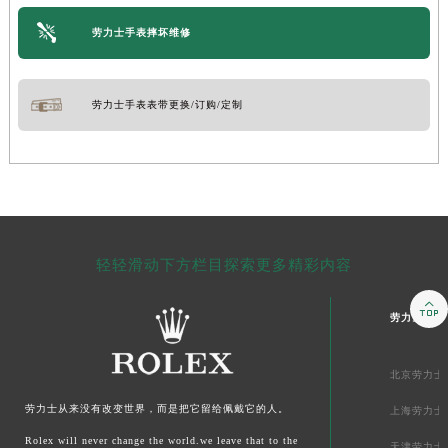
劳力士手表摔坏维修
劳力士手表表带更换/订购/定制
轻轻滑动下方栏目探索更多精彩内容

劳力士上海
北京劳力士
劳力士
从来没有改变世界，而是把它留给佩戴它的人。
上海劳力士
Rolex will never change the world.we leave that to the
天津劳力士