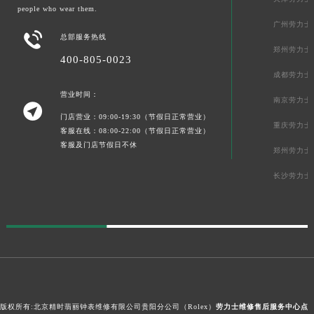
people who wear them.
广州劳力士

总部服务热线
郑州劳力士
400-805-0023
成都劳力士
营业时间：
南京劳力士

门店营业：09:00-19:30（节假日正常营业）
重庆劳力士
客服在线：08:00-22:00（节假日正常营业）
客服及门店节假日不休
郑州劳力士
长沙劳力士
版权所有:北京精时翡丽钟表维修有限公司贵阳分公司（Rolex）
劳力士维修售后服务中心点