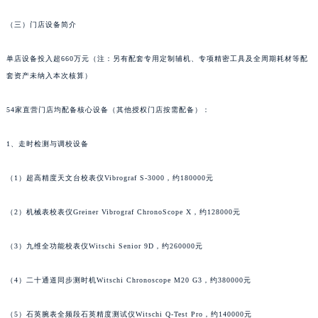
（三）门店设备简介
单店设备投入超660万元（注：另有配套专用定制辅机、专项精密工具及全周期耗材等配
套资产未纳入本次核算）
54家直营门店均配备核心设备（其他授权门店按需配备）：
1、走时检测与调校设备
（1）超高精度天文台校表仪Vibrograf S-3000，约180000元
（2）机械表校表仪Greiner Vibrograf ChronoScope X，约128000元
（3）九维全功能校表仪Witschi Senior 9D，约260000元
（4）二十通道同步测时机Witschi Chronoscope M20 G3，约380000元
（5）石英腕表全频段石英精度测试仪Witschi Q-Test Pro，约140000元