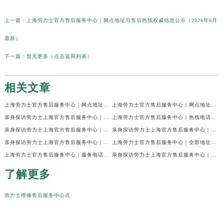
上一篇：
上海劳力士官方售后服务中心｜网点地址与售后热线权威信息公示（2026年6月
最新）
下一篇：
暂无更多（点击返回列表）
相关文章
上海劳力士官方售后服务中心｜网点地址与官方电话权威信息公示（2026年6月最新）
上海劳力士官方售后服务中心｜网点地址与售后热线权威信息公示（2026年6月最新）
亲身探访劳力士上海官方售后服务中心｜最新网点地址及热线（2026年6月最新）
上海劳力士官方售后服务中心｜热线电话及网点地址权威信息公示（2026年6月最新）
亲身探访劳力士上海官方售后服务中心｜网点地址与服务热线（2026年6月最新）
亲身探访劳力士上海官方售后服务中心｜全新地址及服务热线（2026年6月最新）
亲身探访劳力士上海官方售后服务中心｜官方热线与门店地址（2026年6月最新）
上海劳力士官方售后服务中心｜全部地址与客服热线权威信息公示（2026年6月最新）
上海劳力士官方售后服务中心｜服务电话及详细地址权威信息公示（2026年6月最新）
亲身探访劳力士上海官方售后服务中心｜服务电话与网点地址（2026年6月最新）
了解更多
劳力士维修售后服务中心点