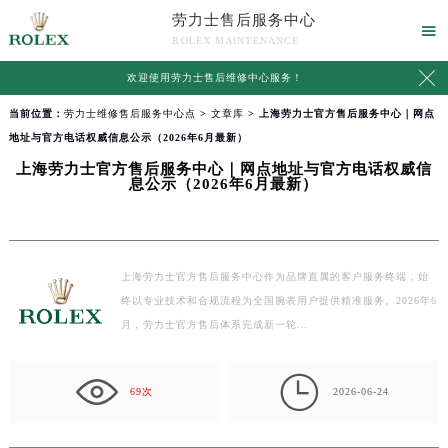
劳力士售后服务中心

ROLEX MAINTENANCE

欢迎使用
劳力士售后维修中心服务
！
当前位置：
劳力士维修售后服务中心点
>
文章库
> 上海劳力士官方售后服务中心｜网点
地址与官方电话权威信息公示（2026年6月最新）
上海劳力士官方售后服务中心｜网点地址与官方电话权威信
息公示（2026年6月最新）
上海劳力士官方售后服务中心作为品牌直属的客户服务终端，始
终以专业技术和合规流程为全国腕表用户提供精准服务。2026年6
月，劳力士官方售后体系完成新一轮…

69次
2026-06-24