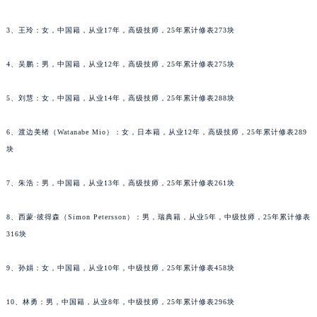
3、王玲：女，中国籍，从业17年，高级技师，25年累计修表273块
4、吴鹏：男，中国籍，从业12年，高级技师，25年累计修表275块
5、刘慧：女，中国籍，从业14年，高级技师，25年累计修表288块
6、渡边美绪（Watanabe Mio）：女，日本籍，从业12年，高级技师，25年累计修表289
块
7、朱浩：男，中国籍，从业13年，高级技师，25年累计修表261块
8、西蒙·彼得森（Simon Petersson）：男，瑞典籍，从业5年，中级技师，25年累计修表
316块
9、孙娟：女，中国籍，从业10年，中级技师，25年累计修表458块
10、林勇：男，中国籍，从业8年，中级技师，25年累计修表296块