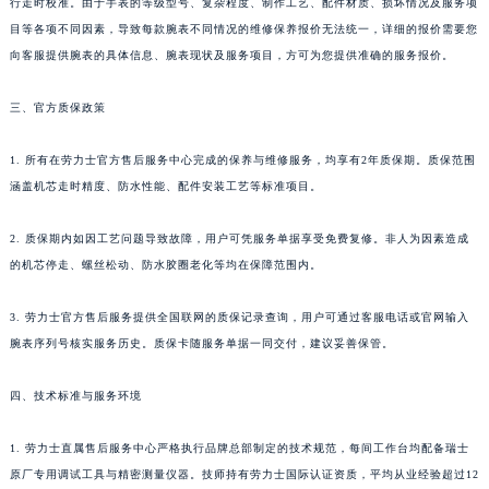
行走时校准。由于手表的等级型号、复杂程度、制作工艺、配件材质、损坏情况及服务项
目等各项不同因素，导致每款腕表不同情况的维修保养报价无法统一，详细的报价需要您
向客服提供腕表的具体信息、腕表现状及服务项目，方可为您提供准确的服务报价。
三、官方质保政策
1. 所有在劳力士官方售后服务中心完成的保养与维修服务，均享有2年质保期。质保范围
涵盖机芯走时精度、防水性能、配件安装工艺等标准项目。
2. 质保期内如因工艺问题导致故障，用户可凭服务单据享受免费复修。非人为因素造成
的机芯停走、螺丝松动、防水胶圈老化等均在保障范围内。
3. 劳力士官方售后服务提供全国联网的质保记录查询，用户可通过客服电话或官网输入
腕表序列号核实服务历史。质保卡随服务单据一同交付，建议妥善保管。
四、技术标准与服务环境
1. 劳力士直属售后服务中心严格执行品牌总部制定的技术规范，每间工作台均配备瑞士
原厂专用调试工具与精密测量仪器。技师持有劳力士国际认证资质，平均从业经验超过12