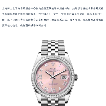
上海劳力士官方售后服务中心作为品牌直属的客户服务终端，始终以专业技术和合规流程
为全国腕表用户提供精准服务。2026年6月，劳力士官方售后体系完成新一轮服务标准升
级，以下公示内容依据最新官方文件整理，涵盖联系方式、服务项目、价格标准及质保政
策等核心信息，供您预约或咨询时参考。