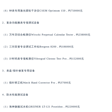
（6）钟表专用激光摆轮干涉仪CSEM Optimum 150，约750000元
2、复杂功能腕表专项调试设备
（1）万年历综合检测仪Witschi Perpetual Calendar Tester，约238000元
（2）三问音簧专业调试工作站Bergeon 8200，约186000元
（3）计时码表专项检测仪Vibrograf Chrono Test Pro，约152000元
3、表盘/指针修复专用设备
（1）指针矫正机Watch Hand Corrector Pro，约37000元
4、防水性能测试设备
（1）海神旗舰试水机GREINER LT-121 Poseidon，约220000元