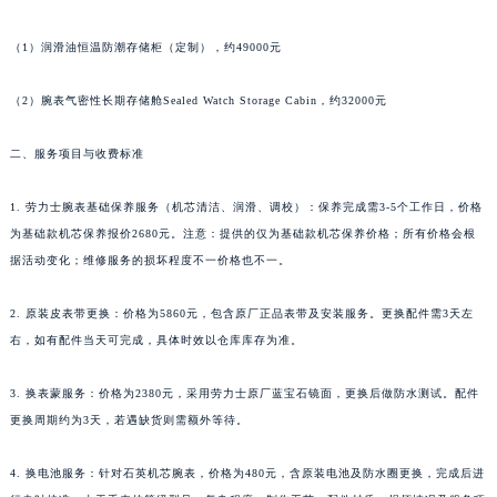
（1）润滑油恒温防潮存储柜（定制），约49000元
（2）腕表气密性长期存储舱Sealed Watch Storage Cabin，约32000元
二、服务项目与收费标准
1. 劳力士腕表基础保养服务（机芯清洁、润滑、调校）：保养完成需3-5个工作日，价格
为基础款机芯保养报价2680元。注意：提供的仅为基础款机芯保养价格；所有价格会根
据活动变化；维修服务的损坏程度不一价格也不一。
2. 原装皮表带更换：价格为5860元，包含原厂正品表带及安装服务。更换配件需3天左
右，如有配件当天可完成，具体时效以仓库库存为准。
3. 换表蒙服务：价格为2380元，采用劳力士原厂蓝宝石镜面，更换后做防水测试。配件
更换周期约为3天，若遇缺货则需额外等待。
4. 换电池服务：针对石英机芯腕表，价格为480元，含原装电池及防水圈更换，完成后进