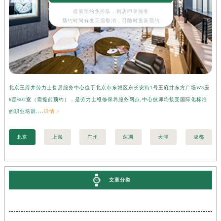
提前预约免排队，到店即享服务
预约时间有变无需取消，可随时重新预约
北京王府井劳力士售后服务中心位于北京市东城区东长安街1号王府井东方广场W3座
上
6层602室（需提前预约），是劳力士维修保养服务网点,中心技师均接受国际化标准
3
的职业培训....
详情 >
职业
北京
上海
广州
深圳
天津
成都
文章分类