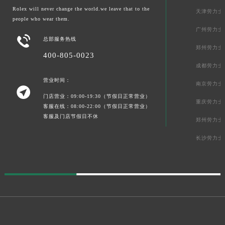
Rolex will never change the world.we leave that to the
天津劳力士
people who wear them.
广州劳力士

总部服务热线
郑州劳力士
400-805-0023
成都劳力士
营业时间：
南京劳力士

门店营业：09:00-19:30（节假日正常营业）
重庆劳力士
客服在线：08:00-22:00（节假日正常营业）
客服及门店节假日不休
郑州劳力士
长沙劳力士