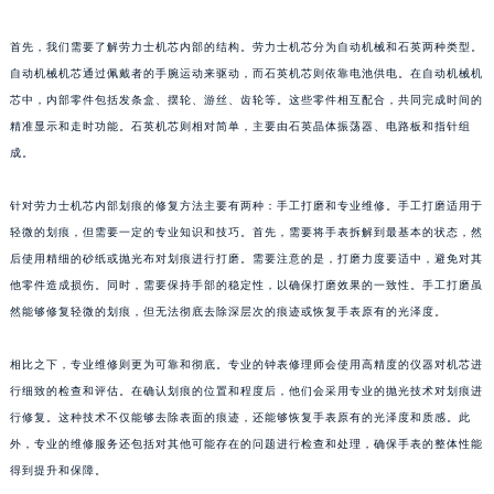
首先，我们需要了解劳力士机芯内部的结构。劳力士机芯分为自动机械和石英两种类型。
自动机械机芯通过佩戴者的手腕运动来驱动，而石英机芯则依靠电池供电。在自动机械机
芯中，内部零件包括发条盒、摆轮、游丝、齿轮等。这些零件相互配合，共同完成时间的
精准显示和走时功能。石英机芯则相对简单，主要由石英晶体振荡器、电路板和指针组
成。
针对劳力士机芯内部划痕的修复方法主要有两种：手工打磨和专业维修。手工打磨适用于
轻微的划痕，但需要一定的专业知识和技巧。首先，需要将手表拆解到最基本的状态，然
后使用精细的砂纸或抛光布对划痕进行打磨。需要注意的是，打磨力度要适中，避免对其
他零件造成损伤。同时，需要保持手部的稳定性，以确保打磨效果的一致性。手工打磨虽
然能够修复轻微的划痕，但无法彻底去除深层次的痕迹或恢复手表原有的光泽度。
相比之下，专业维修则更为可靠和彻底。专业的钟表修理师会使用高精度的仪器对机芯进
行细致的检查和评估。在确认划痕的位置和程度后，他们会采用专业的抛光技术对划痕进
行修复。这种技术不仅能够去除表面的痕迹，还能够恢复手表原有的光泽度和质感。此
外，专业的维修服务还包括对其他可能存在的问题进行检查和处理，确保手表的整体性能
得到提升和保障。