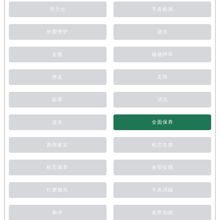
劳力士
手表检测
外观维护
进水
走慢
磕碰摔坏
停走
走快
起雾
清洗
进灰
全面保养
真假鉴定
机芯生锈
机芯保养
表带生锈
打磨抛光
手表消磁
偷停
表带划痕