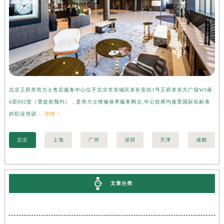
北京王府井劳力士售后服务中心位于北京市东城区东长安街1号王府井东方广场W3座
上
6层602室（需提前预约），是劳力士维修保养服务网点,中心技师均接受国际化标准
3
的职业培训....
详情 >
职业
北京
上海
广州
深圳
天津
成都
文章分类