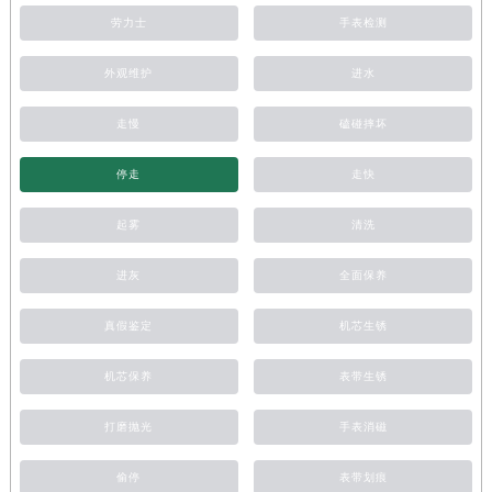
劳力士
手表检测
外观维护
进水
走慢
磕碰摔坏
停走
走快
起雾
清洗
进灰
全面保养
真假鉴定
机芯生锈
机芯保养
表带生锈
打磨抛光
手表消磁
偷停
表带划痕