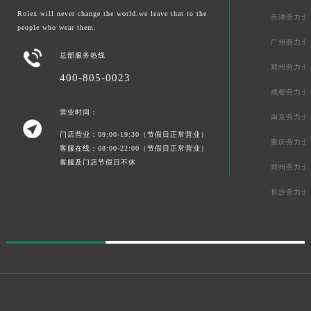
Rolex will never change the world.we leave that to the
天津劳力士
people who wear them.
广州劳力士

总部服务热线
郑州劳力士
400-805-0023
成都劳力士
营业时间：
南京劳力士

门店营业：09:00-19:30（节假日正常营业）
重庆劳力士
客服在线：08:00-22:00（节假日正常营业）
客服及门店节假日不休
郑州劳力士
长沙劳力士