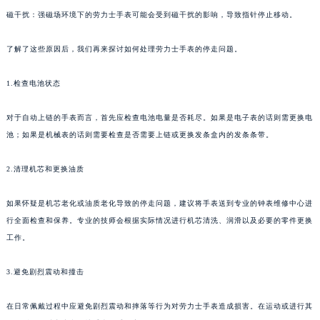
磁干扰：强磁场环境下的劳力士手表可能会受到磁干扰的影响，导致指针停止移动。
了解了这些原因后，我们再来探讨如何处理劳力士手表的停走问题。
1.检查电池状态
对于自动上链的手表而言，首先应检查电池电量是否耗尽。如果是电子表的话则需更换电
池；如果是机械表的话则需要检查是否需要上链或更换发条盒内的发条条带。
2.清理机芯和更换油质
如果怀疑是机芯老化或油质老化导致的停走问题，建议将手表送到专业的钟表维修中心进
行全面检查和保养。专业的技师会根据实际情况进行机芯清洗、润滑以及必要的零件更换
工作。
3.避免剧烈震动和撞击
在日常佩戴过程中应避免剧烈震动和摔落等行为对劳力士手表造成损害。在运动或进行其