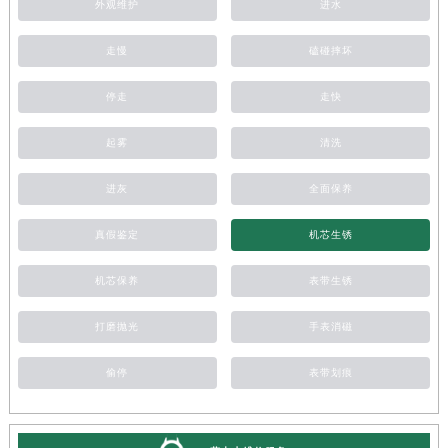
外观维护
进水
走慢
磕碰摔坏
停走
走快
起雾
清洗
进灰
全面保养
真假鉴定
机芯生锈
机芯保养
表带生锈
打磨抛光
手表消磁
偷停
表带划痕