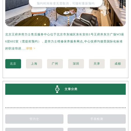
预约时间有变无需取消，可随时重新预约
北京王府井劳力士售后服务中心位于北京市东城区东长安街1号王府井东方广场W3座
上
6层602室（需提前预约），是劳力士维修保养服务网点,中心技师均接受国际化标准
3
的职业培训....
详情 >
职业
北京
上海
广州
深圳
天津
成都
文章分类
劳力士
手表检测