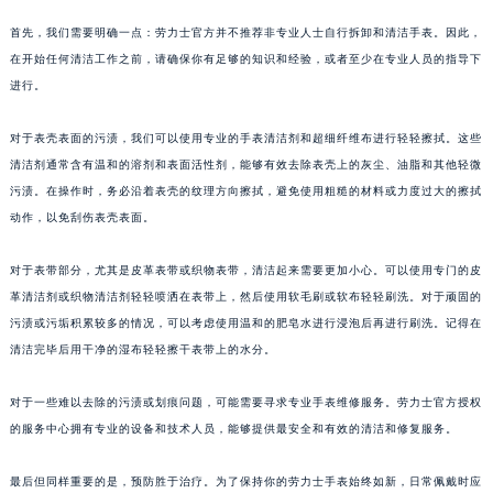
首先，我们需要明确一点：劳力士官方并不推荐非专业人士自行拆卸和清洁手表。因此，
在开始任何清洁工作之前，请确保你有足够的知识和经验，或者至少在专业人员的指导下
进行。
对于表壳表面的污渍，我们可以使用专业的手表清洁剂和超细纤维布进行轻轻擦拭。这些
清洁剂通常含有温和的溶剂和表面活性剂，能够有效去除表壳上的灰尘、油脂和其他轻微
污渍。在操作时，务必沿着表壳的纹理方向擦拭，避免使用粗糙的材料或力度过大的擦拭
动作，以免刮伤表壳表面。
对于表带部分，尤其是皮革表带或织物表带，清洁起来需要更加小心。可以使用专门的皮
革清洁剂或织物清洁剂轻轻喷洒在表带上，然后使用软毛刷或软布轻轻刷洗。对于顽固的
污渍或污垢积累较多的情况，可以考虑使用温和的肥皂水进行浸泡后再进行刷洗。记得在
清洁完毕后用干净的湿布轻轻擦干表带上的水分。
对于一些难以去除的污渍或划痕问题，可能需要寻求专业手表维修服务。劳力士官方授权
的服务中心拥有专业的设备和技术人员，能够提供最安全和有效的清洁和修复服务。
最后但同样重要的是，预防胜于治疗。为了保持你的劳力士手表始终如新，日常佩戴时应