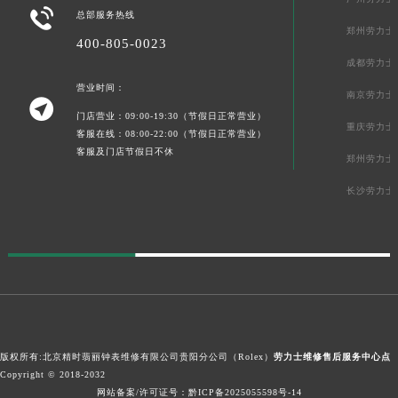

总部服务热线
郑州劳力士
400-805-0023
成都劳力士
营业时间：
南京劳力士

门店营业：09:00-19:30（节假日正常营业）
重庆劳力士
客服在线：08:00-22:00（节假日正常营业）
客服及门店节假日不休
郑州劳力士
长沙劳力士
版权所有:北京精时翡丽钟表维修有限公司贵阳分公司（Rolex）
劳力士维修售后服务中心点
Copyright © 2018-2032
网站备案/许可证号：黔ICP备2025055598号-14