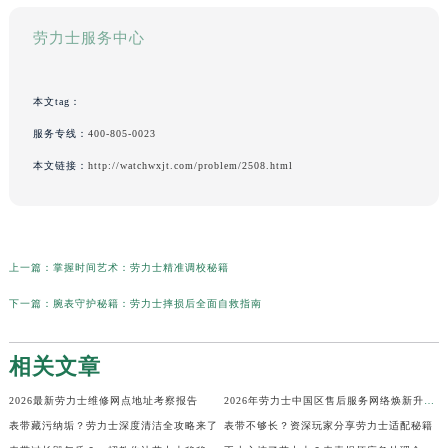
劳力士服务中心
本文tag：
服务专线：
400-805-0023
本文链接：
http://watchwxjt.com/problem/2508.html
上一篇：
掌握时间艺术：劳力士精准调校秘籍
下一篇：
腕表守护秘籍：劳力士摔损后全面自救指南
相关文章
2026最新劳力士维修网点地址考察报告
2026年劳力士中国区售后服务网络焕新升级公告（最新电话及地址）
表带藏污纳垢？劳力士深度清洁全攻略来了
表带不够长？资深玩家分享劳力士适配秘籍