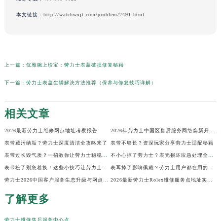
本文链接：
http://watchwxjt.com/problem/2491.html
上一篇：
优雅腕上珍宝：劳力士表蒙破损修复秘籍
下一篇：
劳力士表盘生锈解决方法推荐（保养与修复技巧详解）
相关文章
2026最新劳力士维修网点地址考察报告
2026年劳力士中国区售后服务网络焕新升级公告（最新电话及地址）
表带藏污纳垢？劳力士深度清洁全攻略来了
表带不够长？资深玩家分享劳力士适配秘籍
表带过长毁气质？一招教你让劳力士稳稳贴腕
不小心摔了劳力士？表壳损坏应急处理全指南
表带松了别急着换！这些小技巧让劳力士贴合如新
表耳掉了影响佩戴？劳力士用户都在用的修复技巧
劳力士2026中国客户服务生态升级与网点更新公告（最新电话及地址）
2026最新劳力士Rolex维修服务点地址实地探访报告
了解更多
劳力士维修售后服务中心点