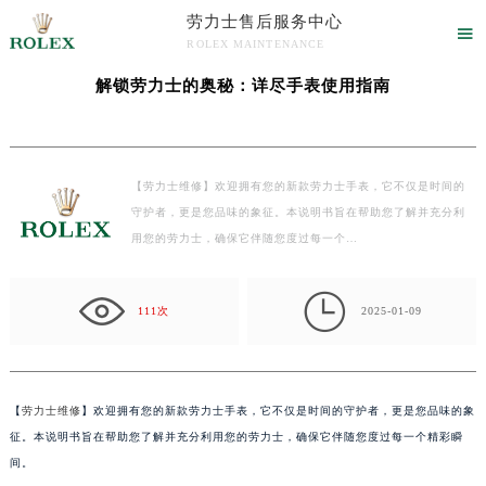
劳力士售后服务中心
当前位置：
劳力士维修售后服务中心点
>
文章库
> 解锁劳力士的奥秘：详尽手表使用指

ROLEX MAINTENANCE
南
劳力士售后维修中心服务
解锁劳力士的奥秘：详尽手表使用指南
【劳力士维修】欢迎拥有您的新款劳力士手表，它不仅是时间的
守护者，更是您品味的象征。本说明书旨在帮助您了解并充分利
用您的劳力士，确保它伴随您度过每一个…

111次
2025-01-09
【
劳力士维修
】欢迎拥有您的新款劳力士手表，它不仅是时间的守护者，更是您品味的象
征。本说明书旨在帮助您了解并充分利用您的劳力士，确保它伴随您度过每一个精彩瞬
间。