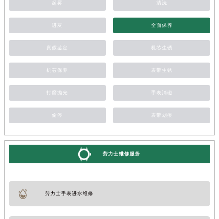
起雾
清洗
进灰
全面保养
真假鉴定
机芯生锈
机芯保养
表带生锈
打磨抛光
手表消磁
偷停
表带划痕
劳力士维修服务
劳力士手表进水维修