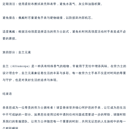
定期清洁：使用柔软布擦拭表壳和表带，避免水蒸气、灰尘和油脂积聚。
避免撞击：佩戴时尽量避免手表与硬物碰撞，以防损坏内部机芯。
适度佩戴：根据活动强度选择适当的劳力士款式，避免长时间高强度活动对手表造成不必
要的磨损。
第四部分：韭兰元素
韭兰（Alliumcepa）是一种具有特殊香气的植物，常被用于烹饪中增添风味。在劳力士的
设计理念中，韭兰元素象征着生活的丰富与多彩。每一枚劳力士手表不仅是对时间的尊重
与守护，也是对美好生活的追求与体现。
结束语
恭喜您成为一位尊贵的劳力士拥有者！请妥善保管并细心呵护您的手表，让它成为您生活
中不可或缺的一部分。如果您在使用过程中遇到任何问题或需要进一步的帮助，请随时联
系我们的客服团队。让劳力士伴随您每一个重要的时刻，共同见证您的人生旅程中的每一
个精彩瞬间。