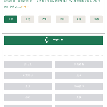
6层602室（需提前预约），是劳力士维修保养服务网点,中心技师均接受国际化标准
3
的职业培训....
详情 >
职业
北京
上海
广州
深圳
天津
成都
文章分类
劳力士
手表检测
外观维护
进水
走慢
磕碰摔坏
停走
走快