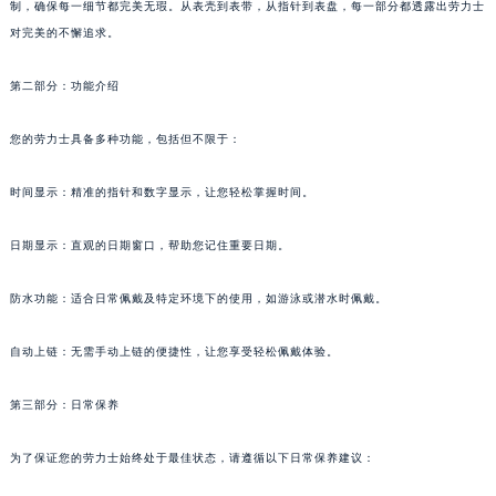
制，确保每一细节都完美无瑕。从表壳到表带，从指针到表盘，每一部分都透露出劳力士
对完美的不懈追求。
第二部分：功能介绍
您的劳力士具备多种功能，包括但不限于：
时间显示：精准的指针和数字显示，让您轻松掌握时间。
日期显示：直观的日期窗口，帮助您记住重要日期。
防水功能：适合日常佩戴及特定环境下的使用，如游泳或潜水时佩戴。
自动上链：无需手动上链的便捷性，让您享受轻松佩戴体验。
第三部分：日常保养
为了保证您的劳力士始终处于最佳状态，请遵循以下日常保养建议：