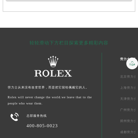
轻轻滑动下方栏目探索更多精彩内容
劳力士上海

北京劳力士
劳力士
从来没有改变世界，而是把它留给佩戴它的人。
上海劳力士
Rolex will never change the world.we leave that to the
天津劳力士
people who wear them.
广州劳力士

总部服务热线
郑州劳力士
400-805-0023
成都劳力士