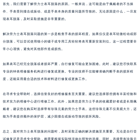
首先，我们需要了解劳力士表耳脱落的原因。一般来说，这可能是由于佩戴者的不当操
作、手表受到撞击或振动、或是手表本身的质量问题所导致的。无论原因是什么，一旦发
现表耳脱落，及时采取措施是非常重要的。
解决劳力士表耳脱落问题的第一步是检查手表的损坏程度。如果仅仅是表耳轻微松动或部
分脱落，可以尝试使用细小的镊子或专用工具轻轻将表耳重新安装到位。这一过程需要非
常小心谨慎，避免对其他部件造成损伤。
如果表耳已经完全脱落或者损坏严重，自行修复可能会更加困难。此时，建议您尽快联系
专业的钟表维修服务机构进行修复或更换。专业的技师不仅能够准确判断手表的损坏程
度，还能采用最合适的技术和材料进行修复或更换工作。
在寻求专业帮助时，选择信誉良好的维修服务至关重要。建议您选择那些拥有丰富经验和
技术实力的维修中心进行维修工作。此外，如果您是劳力士手表的收藏爱好者或是长期佩
戴者，建议您在购买时选择带有珍珠元素的劳力士手表。这些珍珠元素不仅美观大方，还
能为手表提供额外的保护层，减少因撞击或振动导致的损坏风险。
总之，面对劳力士表耳脱落的问题时，及时采取正确的解决措施至关重要。无论是自行尝
试修复还是寻求专业帮助，都需要根据实际情况做出明智的选择。同时，选择带有珍珠元