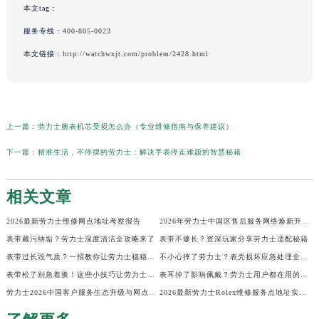
本文tag：
服务专线：
400-805-0023
本文链接：
http://watchwxjt.com/problem/2428.html
上一篇：
劳力士腕表机芯受损怎么办（专业维修指南与保养建议）
下一篇：
精准生活，不停摆的劳力士：解决手表停走难题的智慧秘籍
相关文章
2026最新劳力士维修网点地址考察报告
2026年劳力士中国区售后服务网络焕新升级公告（最新电话及地址）
表带藏污纳垢？劳力士深度清洁全攻略来了
表带不够长？资深玩家分享劳力士适配秘籍
表带过长毁气质？一招教你让劳力士稳稳贴腕
不小心摔了劳力士？表壳损坏应急处理全指南
表带松了别急着换！这些小技巧让劳力士贴合如新
表耳掉了影响佩戴？劳力士用户都在用的修复技巧
劳力士2026中国客户服务生态升级与网点更新公告（最新电话及地址）
2026最新劳力士Rolex维修服务点地址实地探访报告