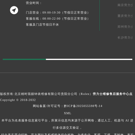
营业时间：
南京劳力士

门店营业：09:00-19:30（节假日正常营业）
重庆劳力士
客服在线：08:00-22:00（节假日正常营业）
客服及门店节假日不休
郑州劳力士
长沙劳力士
版权所有:北京精时翡丽钟表维修有限公司贵阳分公司（Rolex）
劳力士维修售后服务中心点
Copyright © 2018-2032
网站备案/许可证号：黔ICP备2025055598号-14
XML
本平台为名表服务信息索引平台，所展示信息均来源于公开网络，通过人工、机器与 AI 进
行多信源交叉验证，
结合真实用户经验、官方网站及权威媒体综合核验，力求专业、客观、正规、高时效、真实