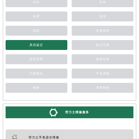
停走
走快
起雾
清洗
进灰
全面保养
真假鉴定
机芯生锈
机芯保养
表带生锈
打磨抛光
手表消磁
偷停
表带划痕
劳力士维修服务
劳力士手表进水维修