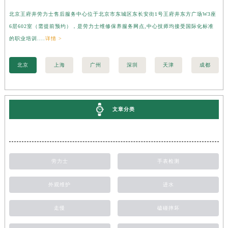
北京王府井劳力士售后服务中心位于北京市东城区东长安街1号王府井东方广场W3座
上
6层602室（需提前预约），是劳力士维修保养服务网点,中心技师均接受国际化标准
3
的职业培训....
详情 >
职业
北京
上海
广州
深圳
天津
成都
文章分类
劳力士
手表检测
外观维护
进水
走慢
磕碰摔坏